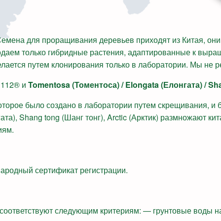
емена для проращивания деревьев приходят из Китая, они 
одаем только гибридные растения, адаптированные к выра
ается путем клонирования только в лаборатории. Мы не р
o 112® и
Tomentosa (Томентоса) / Elongata (Елонгата) / Sha
 которое было создано в лаборатории путем скрещивания, и
ата), Shang tong (Шанг тонг), Arctic (Арктик) размножают к
иям.
ародный сертификат регистрации.
 соответствуют следующим критериям: — грунтовые воды н