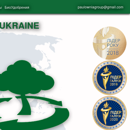
paulowniagroup@gmail.com
ы
БиоУдобрения
UKRAINE