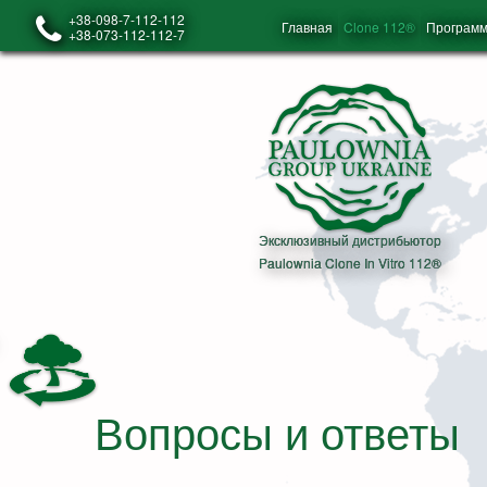
+38-098-7-112-112
Главная
Clone 112®
Программ
+38-073-112-112-7
Эксклюзивный дистрибьютор
Paulownia Clone In Vitro 112®
Вопросы и ответы