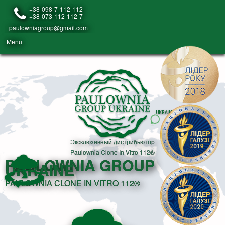
+38-098-7-112-112
+38-073-112-112-7
paulowniagroup@gmail.com
Menu
Эксклюзивный дистрибьютор
Paulownia Clone In Vitro 112®
PAULOWNIA GROUP
UKRAINE
PAULOWNIA CLONE IN VITRO 112®